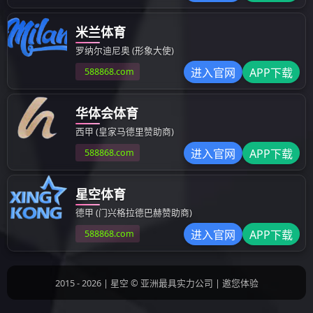
上一篇：
河南红绿灯杆价格
下一篇：
河南红绿灯杆厂家