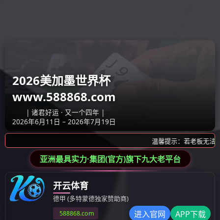
郑州红绿灯杆价格
浏览次数：10279次
所属分类：红绿灯杆
发布日期：2020-11-26 19:22:34
咨询热线：19949181999
详情