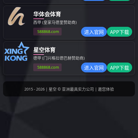
色基本共同，捶击实验后不起皮、不掉落。按承受相应风速
请求，供应根据灯杆外型图的杆体受力核算书。
上一篇：
路灯杆生产的工艺流程以及各工序的注意事项
下一篇：
使用监控杆有没有标准
热门资讯
监控杆在我们生活中起到了什么作用
什么样的道路用什么样的路灯杆
使用监控杆有没有标准
电子警察抓拍监控杆的安装要求
制作监控杆要留意的细节问题