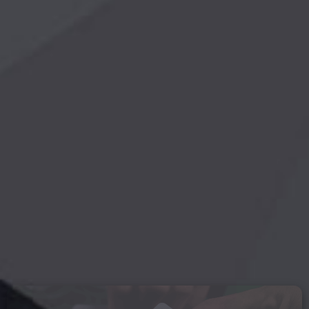
滑润，漂亮，监控杆厂家应做灌注基础，基础标准为
600mm
600mm
800mm,
6-M32mm
500mmH,
×
×
基础罗栓为
×
C30
选用
混凝土硷制而成，在硷制过程中要选用振荡棒振
5-10CM
荡。在基础硷制时，其究竟高度比路面程度线低
用
于康复花草地等，使其与四周环境调和，为了不影响漂亮还
需求做维护漆作业。